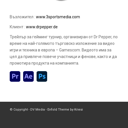
Възложител :
www.3sportsmedia.com
Клиент :
www.drpepper
.de
Трейлър за гейминг турнир, организиран от Dr Pepper, по
време на най-голямото търговско изложение за видео
игри и техника в европа – Gamescom. Видеото има за
цел да привлече повече участници и фенове, както и да
промотира продукта на компанията.
© Copyright - DV Media -
Enfold Theme by Kriesi